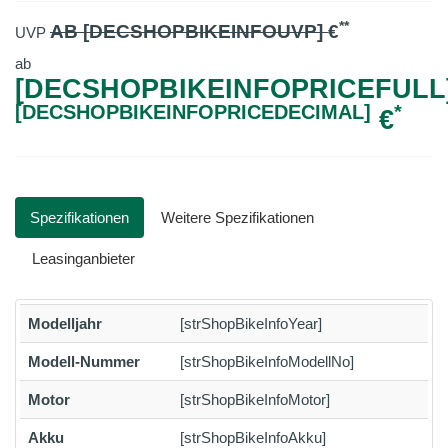
**
AB [DECSHOPBIKEINFOUVP]
€
UVP
ab
[DECSHOPBIKEINFOPRICEFULL]
[DECSHOPBIKEINFOPRICEDECIMAL]
*
€
Spezifikationen
Weitere Spezifikationen
Leasinganbieter
Modelljahr
[strShopBikeInfoYear]
Modell-Nummer
[strShopBikeInfoModellNo]
Motor
[strShopBikeInfoMotor]
Akku
[strShopBikeInfoAkku]