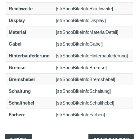
Reichweite
[strShopBikeInfoReichweite]
Display
[strShopBikeInfoDisplay]
Material
[strShopBikeInfoMaterialDetail]
Gabel
[strShopBikeInfoGabel]
Hinterbaufederung
[strShopBikeInfoHinterbaufederung]
Bremse
[strShopBikeInfoBremse]
Bremshebel
[strShopBikeInfoBremshebel]
Schaltung
[strShopBikeInfoSchaltung]
Schalthebel
[strShopBikeInfoSchalthebel]
Farben:
[strShopBikeInfoFarben]